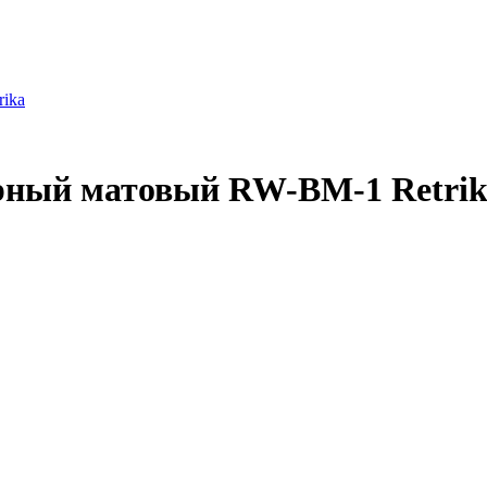
rika
ерный матовый RW-BM-1 Retri