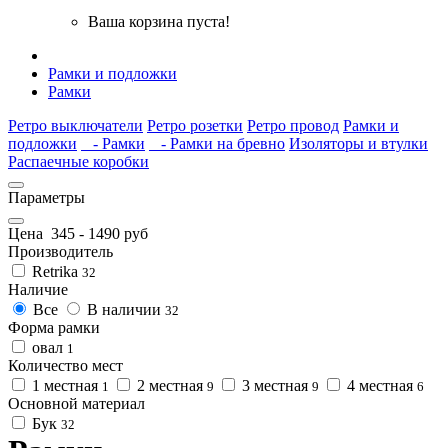
Ваша корзина пуста!
Рамки и подложки
Рамки
Ретро выключатели
Ретро розетки
Ретро провод
Рамки и
подложки
- Рамки
- Рамки на бревно
Изоляторы и втулки
Распаечные коробки
Параметры
Цена
345
-
1490
руб
Производитель
Retrika
32
Наличие
Все
В наличии
32
Форма рамки
овал
1
Количество мест
1 местная
2 местная
3 местная
4 местная
1
9
9
6
Основной материал
Бук
32