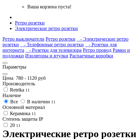
Ваша корзина пуста!
Ретро розетки
Электрические ретро розетки
Ретро выключатели
Ретро розетки
- Электрические ретро
розетки
- Телефонные ретро розетки
- Розетки для
интернета
- Розетки для телевизора
Ретро провод
Рамки и
подложки
Изоляторы и втулки
Распаечные коробки
Параметры
Цена
780
-
1120
руб
Производитель
Retrika
11
Наличие
Все
В наличии
11
Основной материал
Керамика
11
Степень защиты IP
20
11
Электрические ретро розетки