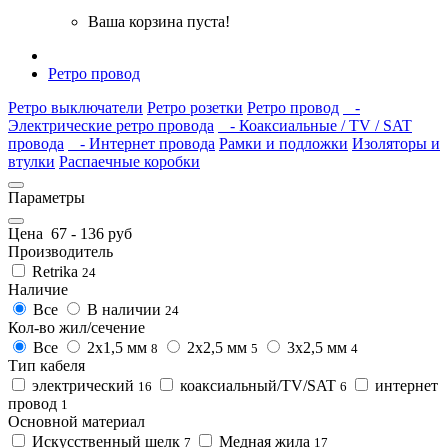
Ваша корзина пуста!
Ретро провод
Ретро выключатели
Ретро розетки
Ретро провод
-
Электрические ретро провода
- Коаксиальные / TV / SAT
провода
- Интернет провода
Рамки и подложки
Изоляторы и
втулки
Распаечные коробки
Параметры
Цена
67
-
136
руб
Производитель
Retrika
24
Наличие
Все
В наличии
24
Кол-во жил/сечение
Все
2x1,5 мм
2x2,5 мм
3x2,5 мм
8
5
4
Тип кабеля
электрический
коаксиальный/TV/SAT
интернет
16
6
провод
1
Основной материал
Искусственный шелк
Медная жила
7
17