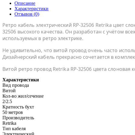
Описание
Характеристики
Отзывов (0)
Ретро кабель электрический RP-32506 Retrika цвет с
32506 высокого качества. Он разработан с учётом все
используемых в ретро электрике.
Не удивительно, что витой провод очень часто исполь
Дизайнерский кабель прекрасно сочетается в компле
Витой ретро провод Retrika RP-32506 цвета слоновая
Характеристики
Вид провода
Витой
Кол-во жил/сечение
2/2.5
Кратность бухт
50 метров
Производитель
Retrika
Тип кабеля
Электрический