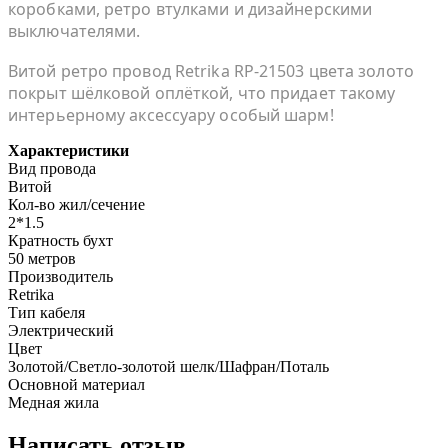
коробками, ретро втулками и дизайнерскими
выключателями.
Витой ретро провод Retrika RP-21503 цвета золото
покрыт шёлковой оплёткой, что придает такому
интерьерному аксессуару особый шарм!
Характеристики
Вид провода
Витой
Кол-во жил/сечение
2*1.5
Кратность бухт
50 метров
Производитель
Retrika
Тип кабеля
Электрический
Цвет
Золотой/Светло-золотой шелк/Шафран/Поталь
Основной материал
Медная жила
Написать отзыв