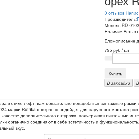
орех R
0 отзывов
Напис
Производитель:
R
Модель:
RD-010
Наличие:
Есть в 
Блок-описание д
795 руб / шт
Купить
В закладки
В
ра в стиле лофт, вам обязательно понадобятся винтажные рамки в 
24 марки Retrika прекрасно подойдет для наружного монтажа розе
в качестве дополнительного антуража, подчеркивая винтажные инт
лки органично соединяют в себе эстетичность и функциональность.
ельный вкус.